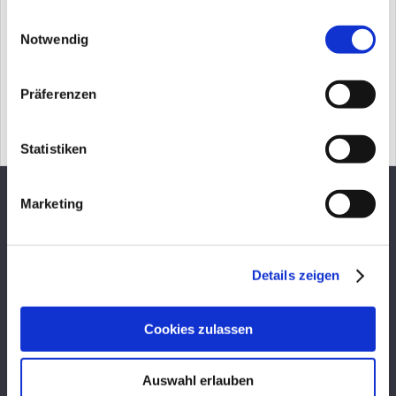
kommen. Nicht zuständig sind dagegen die
gesammelt haben.
Einwilligungsauswahl
Betriebsräte der Mitarbeiter, auf die sich die
Notwendig
Programme auswirken, die durch die Mitarbeiter
eines anderen Betriebes erstellt sind.
Präferenzen
BAG, Urteil v. 26.01.2016 - 1 ABR 68/13
Statistiken
Marketing
Kontakt und Terminvereinbarung
Details zeigen
Cookies zulassen
Auswahl erlauben