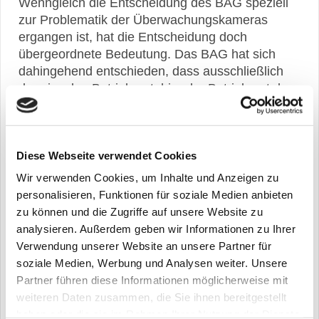
Wenngleich die Entscheidung des BAG speziell
zur Problematik der Überwachungskameras
ergangen ist, hat die Entscheidung doch
übergeordnete Bedeutung. Das BAG hat sich
dahingehend entschieden, dass ausschließlich
der einzelne Betriebsrat, hier der Betriebsrat des
Betriebes bzw. Unternehmens, dass die Kameras
hatte installieren lassen, mitbestimmungspflichtig
war, nicht der Konzernbetriebsrat.
Diese Webseite verwendet Cookies
Übertragen auf andere denkbare Fälle aus dem
Wir verwenden Cookies, um Inhalte und Anzeigen zu
Bereich Arbeit 4.0, also etwa der Digitalisierung
personalisieren, Funktionen für soziale Medien anbieten
oder bedeutet dies, dass nach bisheriger
zu können und die Zugriffe auf unsere Website zu
Rechtslage immer der Betriebsrat
analysieren. Außerdem geben wir Informationen zu Ihrer
mitbestimmungspflichtig ist, bei dem der
Verwendung unserer Website an unsere Partner für
Mitarbeiter oder die Abteilung installiert ist, die
soziale Medien, Werbung und Analysen weiter. Unsere
z.B. intelligente Programme erstellt, die wiederum
Partner führen diese Informationen möglicherweise mit
bestimmen, ob und in welchem Maße in anderen
weiteren Daten zusammen, die Sie ihnen bereitgestellt
Betrieben Mitarbeiter und Material zum Einsatz
haben oder die sie im Rahmen Ihrer Nutzung der Dienste