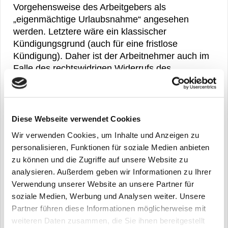
Vorgehensweise des Arbeitgebers als
„eigenmächtige Urlaubsnahme“ angesehen
werden. Letztere wäre ein klassischer
Kündigungsgrund (auch für eine fristlose
Kündigung). Daher ist der Arbeitnehmer auch im
Falle des rechtswidrigen Widerrufs des
ursprünglich genehmigten Urlaubs gut beraten,
auf Nummer sicher zu gehen und gegen den
Arbeitgeber eine einstweilige Verfügung zu
erwirken.
Diese Webseite verwendet Cookies
Wir verwenden Cookies, um Inhalte und Anzeigen zu
Sachbearbeiter: Rechtsanwalt und
personalisieren, Funktionen für soziale Medien anbieten
Fachanwalt für Arbeitsrecht Seyfried
zu können und die Zugriffe auf unsere Website zu
analysieren. Außerdem geben wir Informationen zu Ihrer
Verwendung unserer Website an unsere Partner für
soziale Medien, Werbung und Analysen weiter. Unsere
Partner führen diese Informationen möglicherweise mit
weiteren Daten zusammen, die Sie ihnen bereitgestellt